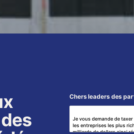
ux
Chers leaders des par
 des