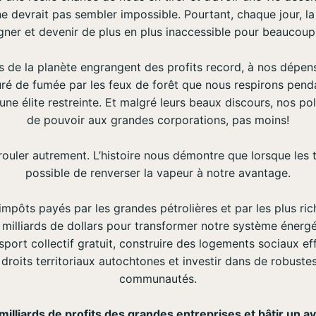
 ne devrait pas sembler impossible. Pourtant, chaque jour, la
gner et devenir de plus en plus inaccessible pour beaucoup
s de la planète engrangent des profits record, à nos dépens.
aturé de fumée par les feux de forêt que nous respirons penda
une élite restreinte. Et malgré leurs beaux discours, nos pol
de pouvoir aux grandes corporations, pas moins!
uler autrement. L’histoire nous démontre que lorsque les trav
possible de renverser la vapeur à notre avantage.
mpôts payés par les grandes pétrolières et par les plus ri
milliards de dollars pour transformer notre système énergé
nsport collectif gratuit, construire des logements sociaux ef
 droits territoriaux autochtones et investir dans de robuste
communautés.
s milliards de profits des grandes entreprises et bâtir un 